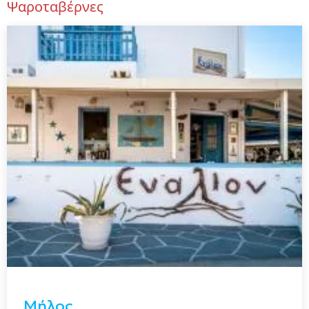
Ψαροταβέρνες
Μήλος