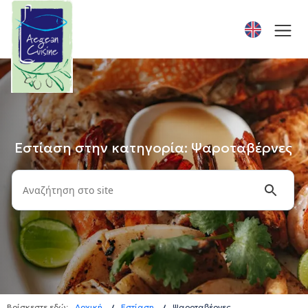
Εστίαση στην κατηγορία: Ψαροταβέρνες
Βρίσκεστε εδώ:
Αρχική
Εστίαση
Ψαροταβέρνες