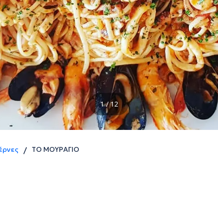
1 / 12
έρνες
ΤΟ ΜΟΥΡΑΓΙΟ
/