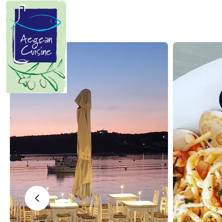
Manifesto
Κυκλαδίτικης Κουζίνας
Οι Κυκλάδες είναι μια χούφτα
ανεμοδαρμένα, θαλασσοδαρμένα
και μοναδικής ομορφιάς νησιά
καταμεσής του Αιγαίου. Ο μύθος
θέλει να κάνουν κύκλο γύρω από τη
Δήλο την γενέτειρα του Απόλλωνα
και της Άρτεμης…
‹