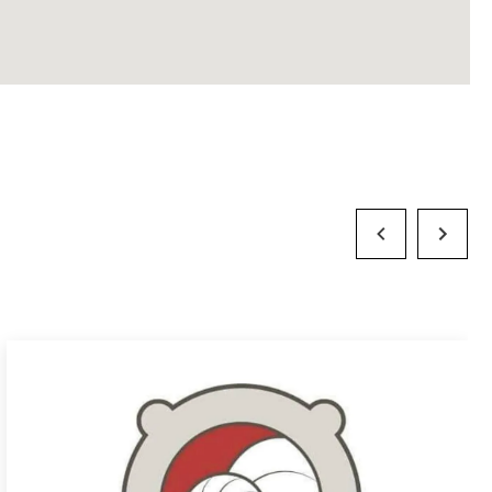
Previous Slide
Next Slid