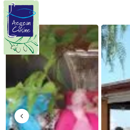
Manifesto
Κυκλαδίτικης Κουζίνας
Οι Κυκλάδες είναι μια χούφτα
ανεμοδαρμένα, θαλασσοδαρμένα
και μοναδικής ομορφιάς νησιά
καταμεσής του Αιγαίου. Ο μύθος
θέλει να κάνουν κύκλο γύρω από τη
Δήλο την γενέτειρα του Απόλλωνα
και της Άρτεμης…
‹