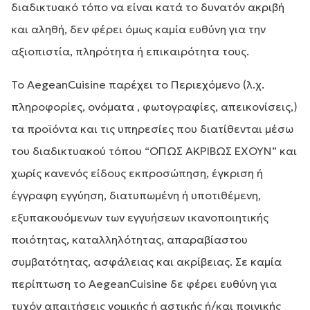
διαδικτυακό τόπο να είναι κατά το δυνατόν ακριβή
και αληθή, δεν φέρει όμως καμία ευθύνη για την
αξιοπιστία, πληρότητα ή επικαιρότητα τους.
To AegeanCuisine παρέχει το Περιεχόμενο (λ.χ.
πληροφορίες, ονόματα , φωτογραφίες, απεικονίσεις,)
τα προϊόντα και τις υπηρεσίες που διατίθενται μέσω
του διαδικτυακού τόπου “ΌΠΩΣ ΑΚΡΙΒΩΣ ΈΧΟΥΝ” και
χωρίς κανενός είδους εκπροσώπηση, έγκριση ή
έγγραφη εγγύηση, διατυπωμένη ή υποτιθέμενη,
εξυπακουόμενων των εγγυήσεων ικανοποιητικής
ποιότητας, καταλληλότητας, απαραβίαστου
συμβατότητας, ασφάλειας και ακρίβειας. Σε καμία
περίπτωση το AegeanCuisine δε φέρει ευθύνη για
τυχόν απαιτήσεις νομικής ή αστικής ή/και ποινικής