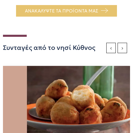
ΑΝΑΚΑΛΥΨΤΕ ΤΑ ΠΡΟΪΟΝΤΑ ΜΑΣ
Συνταγές από το νησί Κύθνος
Previous Sli
Next S