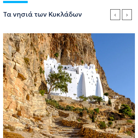
Τα νησιά των Κυκλάδων
Previous Sli
Next S