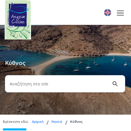
Κύθνος
Βρίσκεστε εδώ:
Αρχική
Νησιά
Κύθνος
/
/