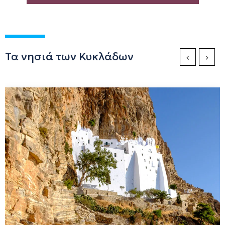
Τα νησιά των Κυκλάδων
Previous Sli
Next S