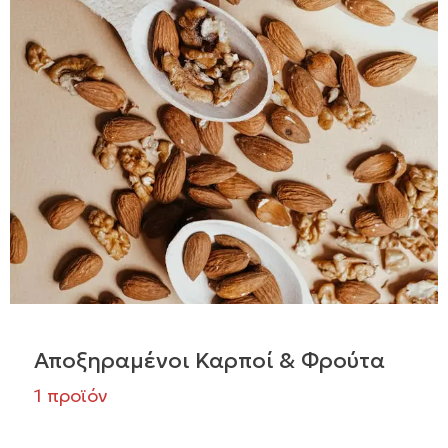
Αποξηραμένοι Καρποί & Φρούτα
1 προϊόν