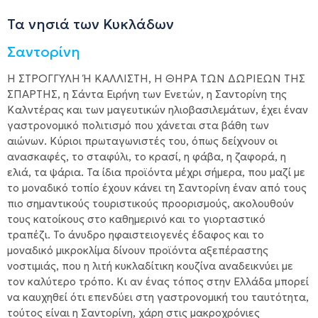
Τα νησιά των Κυκλάδων
Σαντορίνη
H ΣΤΡΟΓΓΎΛΗ Ή ΚΑΛΛΊΣΤΗ, Η ΘΉΡΑ ΤΩΝ ΔΩΡΙΈΩΝ ΤΗΣ
ΣΠΆΡΤΗΣ, η Σάντα Ειρήνη των Ενετών, η Σαντορίνη της
Καλντέρας και των μαγευτικών ηλιοβασιλεμάτων, έχει έναν
γαστρονομικό πολιτισμό που χάνεται στα βάθη των
αιώνων. Κύριοι πρωταγωνιστές του, όπως δείχνουν οι
ανασκαφές, το σταφύλι, το κρασί, η φάβα, η ζαφορά, η
ελιά, τα ψάρια. Τα ίδια προϊόντα μέχρι σήμερα, που μαζί με
το μοναδικό τοπίο έχουν κάνει τη Σαντορίνη έναν από τους
πιο σημαντικούς τουριστικούς προορισμούς, ακολουθούν
τους κατοίκους στο καθημερινό και το γιορταστικό
τραπέζι. Το άνυδρο ηφαιστειογενές έδαφος και το
μοναδικό μικροκλίμα δίνουν προϊόντα αξεπέραστης
νοστιμιάς, που η λιτή κυκλαδίτικη κουζίνα αναδεικνύει με
τον καλύτερο τρόπο. Κι αν ένας τόπος στην Ελλάδα μπορεί
να καυχηθεί ότι επενδύει στη γαστρονομική του ταυτότητα,
τούτος είναι η Σαντορίνη, χάρη στις μακροχρόνιες