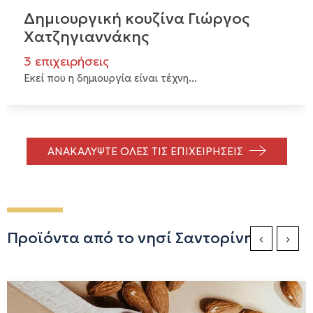
Δημιουργική κουζίνα Γιώργος
Χατζηγιαννάκης
3 επιχειρήσεις
Εκεί που η δημιουργία είναι τέχνη...
ΑΝΑΚΑΛΥΨΤΕ ΟΛΕΣ ΤΙΣ ΕΠΙΧΕΙΡΗΣΕΙΣ
Προϊόντα από το νησί Σαντορίνη
Previous Sli
Next S