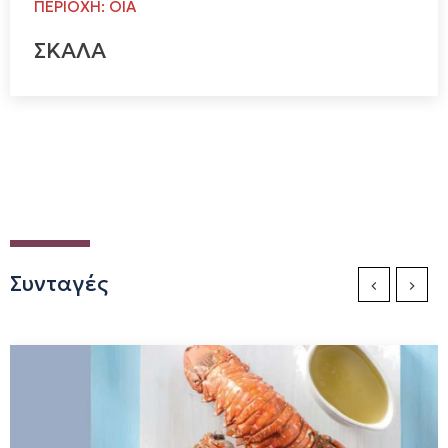
ΠΕΡΙΟΧΗ: ΟΙΑ
ΣΚΑΛΑ
Συνταγές
Previous Sli
Next S