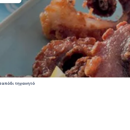
ταπόδι τηγανητό