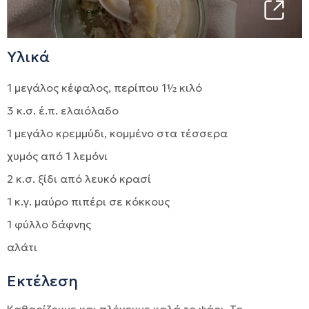
Υλικά
1 μεγάλος κέφαλος, περίπου 1½ κιλό
3 κ.σ. έ.π. ελαιόλαδο
1 μεγάλο κρεμμύδι, κομμένο στα τέσσερα
χυμός από 1 λεμόνι
2 κ.σ. ξίδι από λευκό κρασί
1 κ.γ. μαύρο πιπέρι σε κόκκους
1 φύλλο δάφνης
αλάτι
Εκτέλεση