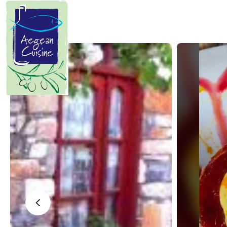
Manifesto
Κυκλαδίτικης Κουζίνας
Οι Κυκλάδες είναι μια χούφτα
ανεμοδαρμένα, θαλασσοδαρμένα
και μοναδικής ομορφιάς νησιά
καταμεσής του Αιγαίου. Ο μύθος
θέλει να κάνουν κύκλο γύρω από τη
Δήλο την γενέτειρα του Απόλλωνα
και της Άρτεμης…
‹