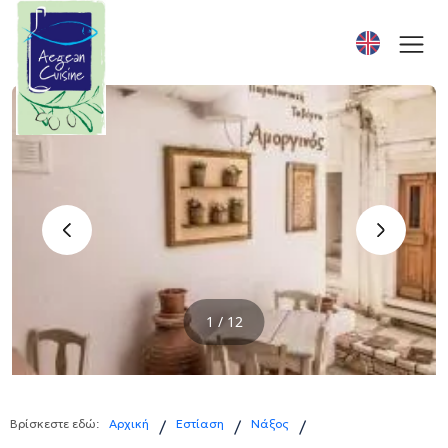
‹
›
1 / 12
Βρίσκεστε εδώ:
Αρχική
Εστίαση
Νάξος
/
/
/