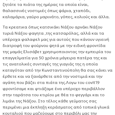
ζητάτε τα πιάτα της ημέρας τα οποία είναι,
θαλασσινές νοστιμιές όπως ψάρια, χταπόδι,
καλαμάρια, γαύρο μαρινάτο, γόπες, κολιούς και άλλα.
Τα κρεατικα όπως κατσικάκι Νάξου αρνάκι Νάξου
τυριά Νάξου φαγητα ,της κατσαρόλας, αλλά και τα
υπέροχα φαλαφελ μας για αυτούς που κάνουν υγιεινή
διατροφή του φούρνου ψητά με την ειδική φροντίδα
της μαμάς Ελισάβετ χρησιμοποιοντας την εμπειρία του
επαγγελματία για 50 χρόνια μάγειρα πατέρα της και
τις ανατολικές συνταγές της γιαγιάς της η οποία
καταγόταν από την Κωνσταντινούπολη θα σας κάνει να
έρθετε και να ξανάρθετε από την νοστιμιά και την
αγάπη που βάζει στα πιάτα της.Λογω του covit19
φροντίσαμε και φτιάξαμε ένα υπέροχο περιβάλλον
στην ταράτσα του κτιρίου με θέα το φεγγάρι και το
λιμάνι της Νάξου. Στο τέλος κάθε γεύματος σας
περιμένει μια έκπληξη κεράσματος από τοπικά γλυκά
κουταλιού που μαζεύουμε στο περιβόλι μας την