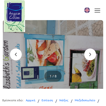
‹
›
1 / 8
Βρίσκεστε εδώ:
Αρχική
Εστίαση
Νάξος
Μεζεδοπωλείο
/
/
/
/