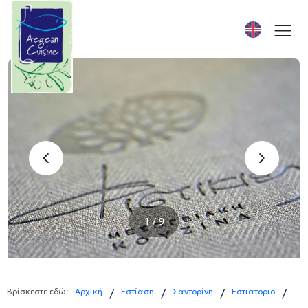
‹
›
1 / 9
Βρίσκεστε εδώ:
Αρχική
Εστίαση
Σαντορίνη
Εστιατόριο
/
/
/
/