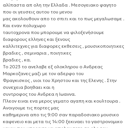
αλίπαστα απ ολη την Ελλαδα . Μεσογειακο φαγητο
που οι γευσεις αυτου του μενου
μας ακολουθουν απο το σπιτι και το πως μεγαλωσαμε .
Και εναν πολυχωρο
ταυτοχρονα που μπορουμε να φιλοξενήσουμε
διαφορους ελληνες και ξενους
καλλιτεχνες για διαφορες εκθεσεις , μουσικοποιητικες
βραδιες , σεμιναρια , ποιητικες
βραδιες , κα.
Το 2023 το ανελαβε εξ ολοκληρου ο Ανδρεας
Μαρκοζανες μαζι με τον αδερφο του
Φραγκισκος , υιοι του Χρηστου και της Ελενης . Στην
συνεχεια βοηθαει και η
συντροφος του Ανδρεα η Ιωαννα.
Πλεον ειναι ενα μερος γεματο αγαπη και κουλτουρα .
Ανοιγουμε τις πορτες μας
καθημερινα απο τις 9:00 σαν παραδοσιακο μουσικο
καφενειο και μετα τις 14:00 ξεκιναει το γαστρονομικο