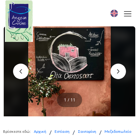
‹
›
1 / 11
Βρίσκεστε εδώ:
Αρχική
Εστίαση
Σαντορίνη
Μεζεδοπωλείο
/
/
/