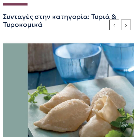
Συνταγές στην κατηγορία: Τυριά &
Τυροκομικά
Previous Sli
Next S