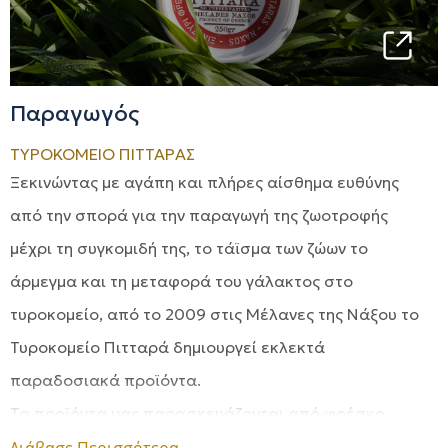
Παραγωγός
ΤΥΡΟΚΟΜΕΙΟ ΠΙΤΤΑΡΑΣ
Ξεκινώντας με αγάπη και πλήρες αίσθημα ευθύνης
από την σπορά για την παραγωγή της ζωοτροφής
μέχρι τη συγκομιδή της, το τάϊσμα των ζώων το
άρμεγμα και τη μεταφορά του γάλακτος στο
τυροκομείο, από το 2009 στις Μέλανες της Νάξου το
Τυροκομείο Πιτταρά δημιουργεί εκλεκτά
παραδοσιακά προϊόντα.
Τα προϊόντα μας παρασκευάζονται από φρέσκο
πλήρες αγελαδινό γάλα το οποίο προέρχεται