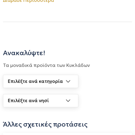
Διάβασε Περισσότερα
αποκλειστικά από την ιδιόκτητη κτηνοτροφική
μονάδα με απόλυτο έλεγχο σε κάθε στάδιο της
διαδικασίας ακολουθώντας πιστά την αρχή μας ΑΠΟ
ΤΟ ΣΠΟΡΟ ΣΤΟ ΡΑΦΙ.
Όλα τα συστατικά είναι μη γενετικά τροποποιημένα
Ανακαλύψτε!
καθώς η μονάδα έχει λάβει Πιστοποίηση Non GMO
Τα μοναδικά προϊόντα των Κυκλάδων
από τον Οργανισμό Πιστοποίησης Cosmocert
σύμφωνα με το πρότυπο VLOG STANDARD. Επίσης η
μονάδα είναι η πρώτη μονάδα αγελάδων
γαλακτοπαραγωγής στην Ελλάδα με πιστοποιητικό
καλής μεταχείρισης και ευζωίας των ζώων από τον
οργανισμό Πιστοποίησης Cosmocert (Animal Welfare
Άλλες σχετικές προτάσεις
Certified).