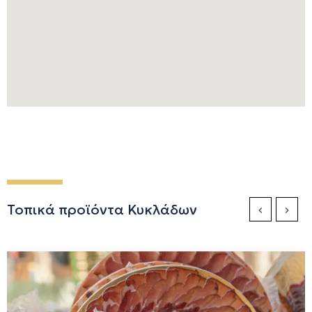
Τοπικά προϊόντα Κυκλάδων
Previous Sli
Next S