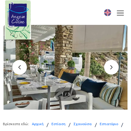
‹
›
1 / 3
Βρίσκεστε εδώ:
Αρχική
Εστίαση
Σχοινούσα
Εστιατόριο
/
/
/
/