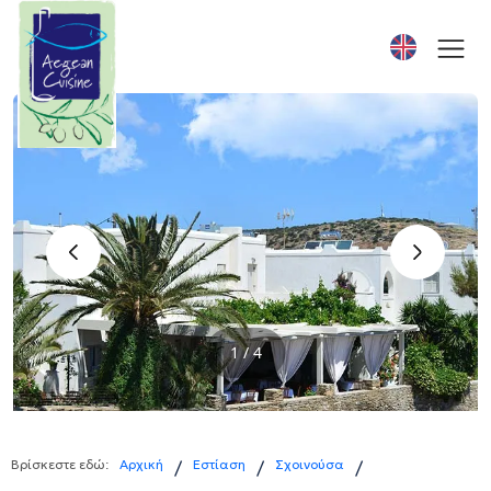
‹
›
1 / 4
Βρίσκεστε εδώ:
Αρχική
Εστίαση
Σχοινούσα
/
/
/