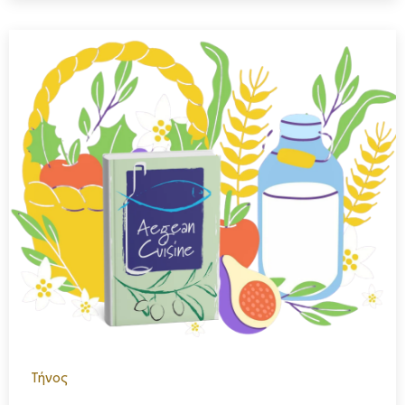
Τήνος