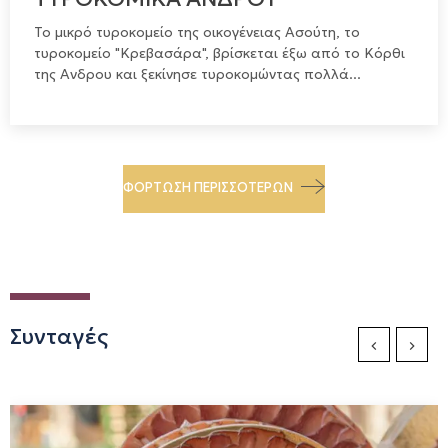
Το μικρό τυροκομείο της οικογένειας Ασούτη, το
τυροκομείο "Κρεβασάρα", βρίσκεται έξω από το Κόρθι
της Ανδρου και ξεκίνησε τυροκομώντας πολλά...
ΦΌΡΤΩΣΗ ΠΕΡΙΣΣΌΤΕΡΩΝ
Συνταγές
Previous Sli
Next S