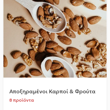
Αποξηραμένοι Καρποί & Φρούτα
8 προϊόντα