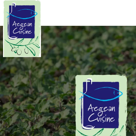
Manifesto
Κυκλαδίτικης Κουζίνας
Οι Κυκλάδες είναι μια χούφτα
ανεμοδαρμένα, θαλασσοδαρμένα
και μοναδικής ομορφιάς νησιά
καταμεσής του Αιγαίου. Ο μύθος
θέλει να κάνουν κύκλο γύρω από τη
Δήλο την γενέτειρα του Απόλλωνα
και της Άρτεμης…