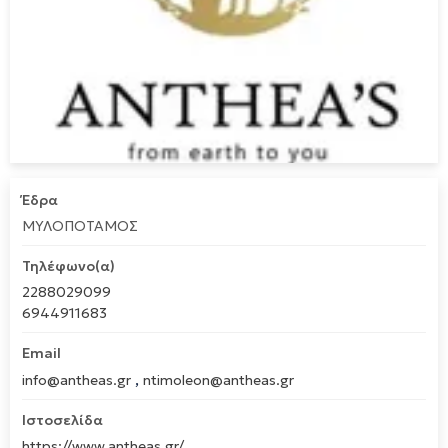
Έδρα
ΜΥΛΟΠΟΤΑΜΟΣ
Τηλέφωνο(α)
2288029099
6944911683
Email
,
info@antheas.gr
ntimoleon@antheas.gr
Ιστοσελίδα
https://www.antheas.gr/