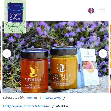
‹
›
1 / 2
Βρίσκεστε εδώ:
Αρχική
Παραγωγοί
/
/
Αποξηραμένοι Καρποί & Φρούτα
ANTHEA
/