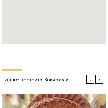
Τοπικά προϊόντα Κυκλάδων
Previous Sli
Next S