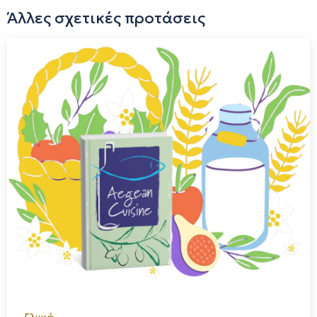
εξάγεται χωρίς περαιτέρω επεξεργασία και τυποποιείται
Άλλες σχετικές προτάσεις
στη σύγχρονη πιστοποιημένη με ISO 22000:2005
μελισσοκομική μας μονάδα, εφαρμόζοντας τους
αυστηρότερους κανόνες ασφάλειας και υγιεινής. Έτσι
μπορούμε να εγγυηθούμε την άριστη ποιότητα του, που
εμπεριέχει όλα τα αρώματα του θυμαριού, μαζί με τις
ανεκτίμητες θεραπευτικές και θρεπτικές ιδιότητες του
μέχρι την τελευταία σταγόνα του βάζου!