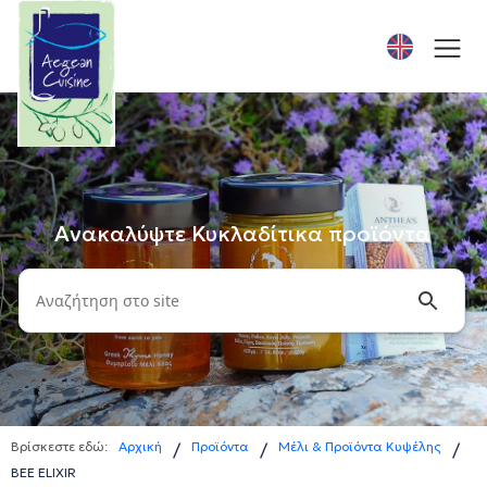
Ανακαλύψτε Κυκλαδίτικα προϊόντα
Βρίσκεστε εδώ:
Αρχική
Προϊόντα
Μέλι & Προϊόντα Κυψέλης
/
/
/
BEE ELIXIR