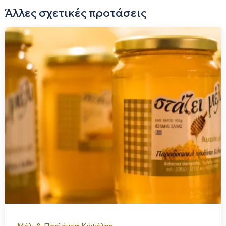
εξάγεται χωρίς περαιτέρω επεξεργασία και τυποποιείται
Άλλες σχετικές προτάσεις
στη σύγχρονη πιστοποιημένη με ISO 22000:2005
μελισσοκομική μας μονάδα, εφαρμόζοντας τους
αυστηρότερους κανόνες ασφάλειας και υγιεινής. Έτσι
μπορούμε να εγγυηθούμε την άριστη ποιότητα του, που
εμπεριέχει όλα τα αρώματα του θυμαριού, μαζί με τις
ανεκτίμητες θεραπευτικές και θρεπτικές ιδιότητες του
μέχρι την τελευταία σταγόνα του βάζου!