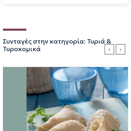
Συνταγές στην κατηγορία: Τυριά &
Τυροκομικά
Previous Sli
Next S