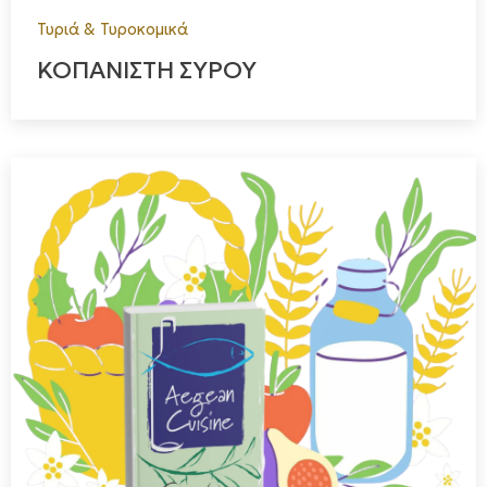
παράγεται από το ζωικό κεφάλαιο του τυροκόμου. Αξίζει να
Τυριά & Τυροκομικά
σημειωθεί ότι στα λίγα χρόνια λειτουργίας έχει καταφέρει
ΚΟΠΑΝΙΣΤΗ ΣΥΡΟΥ
να αποσπάσει διάφορα βραβεία μεταξύ των οποίων αυτά
της γευσιγνωσίας με χρυσό βραβείο στο Σαν Μιχάλη,
ασημένιο στο ανθότυρο και χάλκινο στο Τρίπτυχο στα
olymp awards για το 2018 και 2019 και mediterenean
awards το 2020.