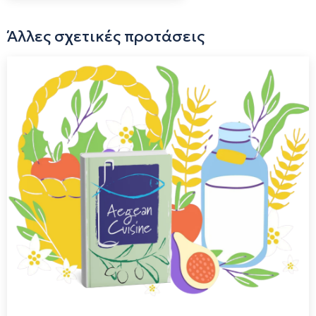
δημοφιλέστερο όλων το τυρί Σαν Μιχάλη ΠΟΠ το οποίο
είναι γνωστό πανελλαδικά και όχι μόνο, για την πολύ
Άλλες σχετικές προτάσεις
ιδιαίτερη και ¨δύνατή¨ του γεύση. Πρόκειται για ένα τυρί
τετράμηνης ωρίμανσης και απευθύνεται σε απαιτητικούς
γευσιγώστες. Το 1994 το τυρί "Σαν Μιχάλη" κατοχυρώθηκε
επίσημα ως προιόν με προστατευόμενη ονομασία
προέλευσης . Βασική προυπόθεση για την παρασκευή του
είναι η αποκλειστική χρήση αγελαδινού γάλακτος από το
νησί της Σύρου και την ωρίμανση για τουλάχιστον 4 μήνες.
Ένα "διαμάντι" με μινιμουμ λιπαρά 36% επί ξηρού,
συναρπαστικά πικάντικη γεύση, πολυπλοκότητα, κοκκώδη
υφή και δυνατή ξηροκαρπάτηεπίγευση. Ένα τυρί που "θέλει
χάιδεμα". Κορωνίδα των προιόντων μας. Τυρί τύπου
"fermier" που θα το κατέτασσαν οι Γάλλοι, δηλαδή τυρί που