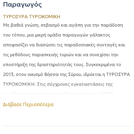
Παραγωγός
ΤΥΡΟΣΥΡΑ ΤΥΡΟΚΟΜΙΚΗ
Με βαθιά γνώση, σεβασμό και αγάπη για την παράδοση
του τόπου, μια μικρή ομάδα παραγωγών γάλακτος
αποφασίζει να διασώσει τις παραδοσιακές συνταγές και
τις μεθόδους παρασκευής τυριών και να συνεχίσει την
υποστήριξη της δραστηριότητάς τους. Συγκεκριμένα το
2013, στον οικισμό Βήσσα της Σύρου, ιδρύεται η ΤΥΡΟΣΥΡΑ
ΤΥΡΟΚΟΜΙΚΗ. Στις σύγχρονες εγκαταστάσεις της
μονάδας, στην οποία εφαρμόζεται σύστημα HACCP,
παράγεται μία γκάμα προϊόντων, ΠΟΠ και μη,
Διάβασε Περισσότερα
αποκλειστικά από Συριανό γάλα, διατηρώντας την υψηλή
ποιότητα και τις παραδοσιακές αξίες. Με άσβεστο μεράκι,
διατηρώντας την φλόγα της δημιουργίας, οι άνθρωποι της