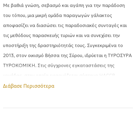
Με βαθιά γνώση, σεβασμό και αγάπη για την παράδοση
του τόπου, μια μικρή ομάδα παραγωγών γάλακτος
αποφασίζει να διασώσει τις παραδοσιακές συνταγές και
τις μεθόδους παρασκευής τυριών και να συνεχίσει την
υποστήριξη της δραστηριότητάς τους. Συγκεκριμένα το
2013, στον οικισμό Βήσσα της Σύρου, ιδρύεται η ΤΥΡΟΣΥΡΑ
ΤΥΡΟΚΟΜΙΚΗ. Στις σύγχρονες εγκαταστάσεις της
μονάδας, στην οποία εφαρμόζεται σύστημα HACCP,
παράγεται μία γκάμα προϊόντων, ΠΟΠ και μη,
Διάβασε Περισσότερα
αποκλειστικά από Συριανό γάλα, διατηρώντας την υψηλή
ποιότητα και τις παραδοσιακές αξίες. Με άσβεστο μεράκι,
διατηρώντας την φλόγα της δημιουργίας, οι άνθρωποι της
Τυροσύρα φτιάχνουν για εσάς γεύσεις που θα σας
θυμίσουν κάτι από (παραδοσιακή) Ελλάδα.