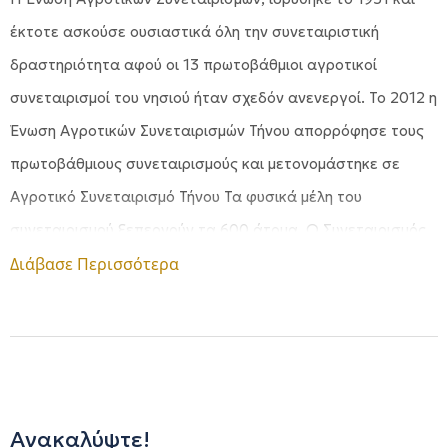
έκτοτε ασκούσε ουσιαστικά όλη την συνεταιριστική
δραστηριότητα αφού οι 13 πρωτοβάθμιοι αγροτικοί
συνεταιρισμοί του νησιού ήταν σχεδόν ανενεργοί. Το 2012 η
Ένωση Αγροτικών Συνεταιρισμών Τήνου απορρόφησε τους
πρωτοβάθμιους συνεταιρισμούς και μετονομάστηκε σε
Αγροτικό Συνεταιρισμό Τήνου Τα φυσικά μέλη του
συνεταιρισμού ξεπερνούν τα 600 άτομα. Ο Συνεταιρισμός
ως συνέχεια της Ένωσης, δραστηριοποιείται παρέχοντας
Διάβασε Περισσότερα
υποστήριξη στους αγρότες σε θέματα ενημέρωσης,
επιδοτήσεων, ΦΠΑ, σχέσεων τους με τις κρατικές και άλλες
υπηρεσίες κλπ. Επίσης προμηθεύει την τηνιακή αγορά με
κάθε είδους γεωργικά εφόδια (σπόροι, φυτά, δενδρύλια,
εργαλεία, μηχανήματα, λιπάσματα, φυτοφάρμακα,
Ανακαλύψτε!