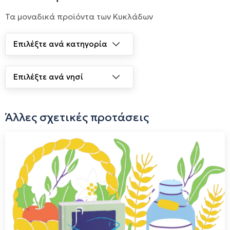
ζωοτροφές, κυψέλες, κλπ). Το 1981 ίδρυσε ένα σύγχρονο
Τα μοναδικά προϊόντα των Κυκλάδων
τυροκομείο το οποίο λειτουργεί έως σήμερα. Σημαντική
είναι η συμβολή του Συνεταιρισμού, στην αξιοποίηση των
τηνιακών αγροτικών προϊόντων που παράγουν και
μεταποιούν οι ίδιοι οι αγρότες. Στο πρατήριο των
τυροκομικών του προϊόντων που λειτουργεί ήδη από το
1972 στην Πόλη της Τήνου, στην κεντρική λεωφόρο
Άλλες σχετικές προτάσεις
Μεγαλόχαρης, διαθέτει επίσης και πλήθος άλλων τηνιακών
προϊόντων.