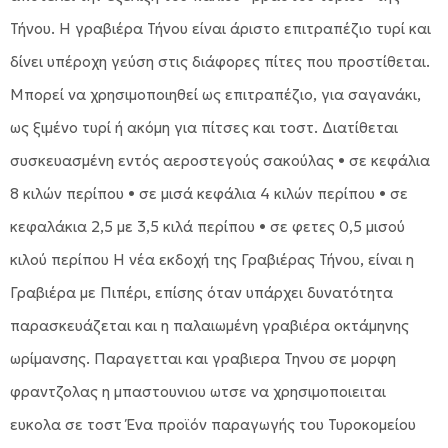
Τήνου. Η γραβιέρα Τήνου είναι άριστο επιτραπέζιο τυρί και
δίνει υπέροχη γεύση στις διάφορες πίτες που προστίθεται.
Μπορεί να χρησιμοποιηθεί ως επιτραπέζιο, για σαγανάκι,
ως ξιμένο τυρί ή ακόμη για πίτσες και τοστ. Διατίθεται
συσκευασμένη εντός αεροστεγούς σακούλας • σε κεφάλια
8 κιλών περίπου • σε μισά κεφάλια 4 κιλών περίπου • σε
κεφαλάκια 2,5 με 3,5 κιλά περίπου • σε φετες 0,5 μισού
κιλού περίπου Η νέα εκδοχή της Γραβιέρας Τήνου, είναι η
Γραβιέρα με Πιπέρι, επίσης όταν υπάρχει δυνατότητα
παρασκευάζεται και η παλαιωμένη γραβιέρα οκτάμηνης
ωρίμανσης. Παραγετται και γραβιερα Τηνου σε μορφη
φραντζολας η μπαστουνιου ωτσε να χρησιμοποιειται
ευκολα σε τοστ Ένα προϊόν παραγωγής του Τυροκομείου