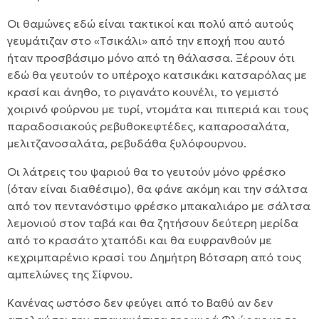
Οι θαμώνες εδώ είναι τακτικοί και πολύ από αυτούς
γευμάτιζαν στο «Τσικάλι» από την εποχή που αυτό
ήταν προσβάσιμο μόνο από τη θάλασσα. Ξέρουν ότι
εδώ θα γευτούν το υπέροχο κατσικάκι κατσαρόλας με
κρασί και άνηθο, το ριγανάτο κουνέλι, το γεμιστό
χοιρινό φούρνου με τυρί, ντομάτα και πιπεριά και τους
παραδοσιακούς ρεβυθοκεφτέδες, καπαροσαλάτα,
μελιτζανοσαλάτα, ρεβυδάθα ξυλόφουρνου.
Οι λάτρεις του ψαριού θα το γευτούν μόνο φρέσκο
(όταν είναι διαθέσιμο), θα φάνε ακόμη και την σάλτσα
από τον πεντανόστιμο φρέσκο μπακαλιάρο με σάλτσα
λεμονιού στον ταβά και θα ζητήσουν δεύτερη μερίδα
από το κρασάτο χταπόδι και θα ευφρανθούν με
κεχριμπαρένιο κρασί του Δημήτρη Βότσαρη από τους
αμπελώνες της Σίφνου.
Κανένας ωστόσο δεν φεύγει από το Βαθύ αν δεν