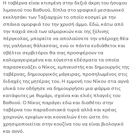
Η ταβέρνα είναι κτισμένη στην δεξιά άκρη του ήσυχου
λιμανιού του Βαθυού, δίπλα στο γραφικό μεσαιωνικό
εκκλησάκι των Ταξιαρχών το οποίο κοσμεί με την
σπάνια ομορφιά του την χρυσή άμμο. Εδώ, κάτω από
την παχιά σκιά των αλμυρικιών και της ξύλινης
πέργκολας, μπορείτε να απολαύσετε την υπέροχη θέα
της γαλήνιας θάλασσας, ενώ οι πάντα ευδιάθετοι και
σβέλτοι σερβιτόροι θα σας προσφέρουν τα
καλομαγειρεμένα και εύγεστα εδέσματα τα οποία
παρασκευάζει ο Νίκος, εμπνευστής και δημιουργός της
ταβέρνας, δημιουργικός μάγειρας, προσηλωμένος στις
διδαχές της μητέρας του. Η εμμονή του Νίκου στα αγνά
υλικά τον οδήγησε να δημιουργήσει μια φάρμα στις
κατάφυτες με θυμάρι, σχοίνα και ελιές πλαγιές του
Βαθυού. Ο Νίκος παράγει εδώ και διαθέτει στην
ταβέρνα του παραδοσιακά τυριά αλλά και κρέας
χοιρινών, εριφίων και κουνελιών έτσι ώστε ότι
χρησιμοποιείται στην κουζίνα του να είναι βιολογικό
και αγνό.