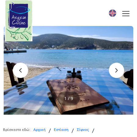
‹
›
1 / 9
Βρίσκεστε εδώ:
Αρχική
Εστίαση
Σίφνος
/
/
/