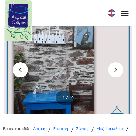
‹
›
1 / 10
Βρίσκεστε εδώ:
Αρχική
Εστίαση
Σίφνος
Μεζεδοπωλείο
/
/
/
/