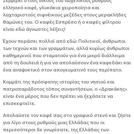
Σερβίρει στους δικούς του νωχελικούς ρυθμούς
ελληνικό καφέ, γλυκάκια χειροποίητα και
λαχταριστούς σιφνέικους μεζέδες στους μερακλήδες
θαμώνες του. Ο καφές Εσπρέσο ή ο καφές φίλτρου
είναι εδώ άγνωστες λέξεις!
Έχουν περάσει πολλοί από εδώ: Πολιτικοί, άνθρωποι
των τεχνών και των γραμμάτων, αλλά κυρίως άνθρωποι
καθημερινοί που σταματούν για ένα μικρό διάλλειμα
από τη δουλειά ή για να απολαύσουν ένα καφεδάκι και
ένα αναψυκτικό στον απογευματινό τους περίπατο.
Κομμάτι της πρόσφατης ιστορίας του νησιού και
πατροπαράδοτος τόπος συναντήσεων, ο «Δρακάκης»
είναι ένα μέρος που δεν πρέπει να ξεχάσετε να
επισκεφτείτε.
Απολαύστε τον καφέ σας στο γραφικό στενό και ζήστε
για λίγο στους ρυθμούς μιας Ελλάδας που οι
περισσότεροι δε γνωρίσατε, της Ελλάδας των