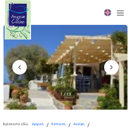
‹
›
1 / 19
Βρίσκεστε εδώ:
Αρχική
Εστίαση
Ανάφη
/
/
/