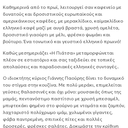
Καθημερινά από το πρωί, λειτουργεί σαν καφενείο με
δυνατούς και δροσιστικούς ευρωπαϊκούς και
αμερικάνικους καφέδες, με μερακλίδικο, καϊμακλίδικο
ελληνικό καφέ μαζί με αυγά βραστά, χρυσή ομελέτα,
δροσιστικό γιαούρτι με μέλι, φρέσκο ψωμάκι και
βούτυρο. Ένα τονωτικό και γευστικό ελληνικό πρωινό!
Καθώς μεσημεριάζει «Η Πιάτσα» μεταμορφώνεται
πλέον σε εστιατόριο και σας ταξιδεύει σε τοπικές
απολαύσεις και παραδοσιακές ελληνικές συνταγές..
Ο ιδιοκτήτης κύριος Γιάννης Παούρης δίνει το δυναμικό
του στίγμα στην κουζίνα. Με πολύ μεράκι, επιμελείται
γεύσεις θαλασσινές και όχι μόνο: μουσακάς όπως της
μαμάς, πεντανόστιμο παστίτσιο με χρυσή μπεσαμέλ,
μπιφτεκάκι ψημένο στο φούρνο με ντομάτα και ζαμπόν,
λαχταριστό πολύχρωμο ιμάμ, χυλωμένοι γίγαντες,
φάβα παντρεμένη, σπιτικές πίτες και πολλές
δροσερές, φρέσκες σαλάτες. Δοκιμάστε την κρίθινη