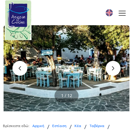
‹
›
1 / 12
Βρίσκεστε εδώ:
Αρχική
Εστίαση
Κέα
Ταβέρνα
/
/
/
/