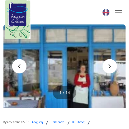
‹
›
1 / 14
Βρίσκεστε εδώ:
Αρχική
Εστίαση
Κύθνος
/
/
/