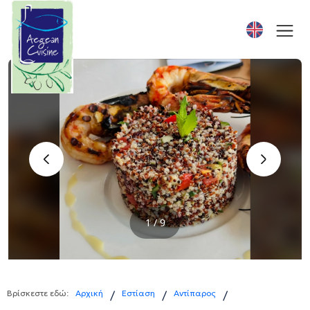
‹
›
1 / 9
Βρίσκεστε εδώ:
Αρχική
Εστίαση
Αντίπαρος
/
/
/