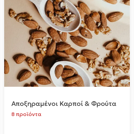
Αποξηραμένοι Καρποί & Φρούτα
8 προϊόντα