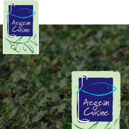
Manifesto
Κυκλαδίτικης Κουζίνας
Οι Κυκλάδες είναι μια χούφτα
ανεμοδαρμένα, θαλασσοδαρμένα
και μοναδικής ομορφιάς νησιά
καταμεσής του Αιγαίου. Ο μύθος
θέλει να κάνουν κύκλο γύρω από τη
Δήλο την γενέτειρα του Απόλλωνα
και της Άρτεμης…