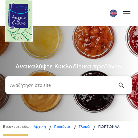
Ανακαλύψτε Κυκλαδίτικα προϊόντα
Βρίσκεστε εδώ:
Αρχική
Προϊόντα
Γλυκά
ΠΟΡΤΟΚΑΛΙ
/
/
/