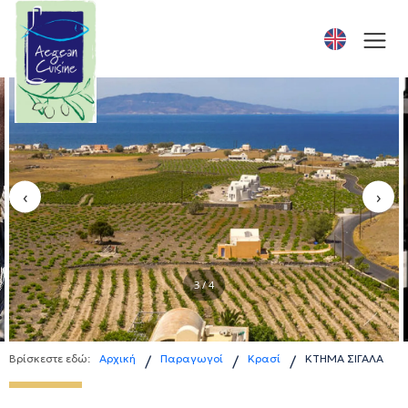
‹
›
3 / 4
Βρίσκεστε εδώ:
Αρχική
Παραγωγοί
Κρασί
ΚΤΗΜΑ ΣΙΓΑΛΑ
/
/
/