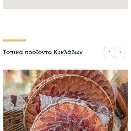
Τοπικά προϊόντα Κυκλάδων
Previous Sli
Next S