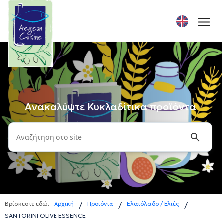
Ανακαλύψτε Κυκλαδίτικα προϊόντα
Βρίσκεστε εδώ:
Αρχική
Προϊόντα
Ελαιόλαδο / Ελιές
/
/
/
SANTORINI OLIVE ESSENCE