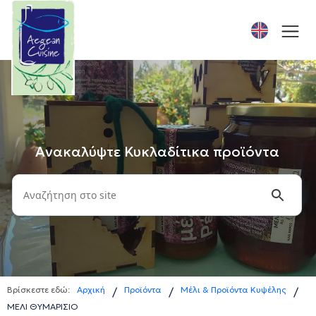
Ανακαλύψτε Κυκλαδίτικα προϊόντα
Βρίσκεστε εδώ:
Αρχική
Προϊόντα
Μέλι & Προϊόντα Κυψέλης
/
/
/
ΜΕΛΙ ΘΥΜΑΡΙΣΙΟ