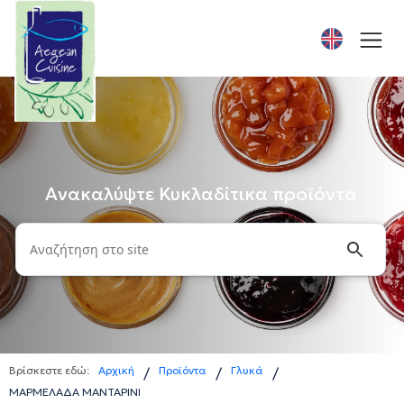
Ανακαλύψτε Κυκλαδίτικα προϊόντα
Βρίσκεστε εδώ:
Αρχική
Προϊόντα
Γλυκά
/
/
/
ΜΑΡΜΕΛΑΔΑ ΜΑΝΤΑΡΙΝΙ