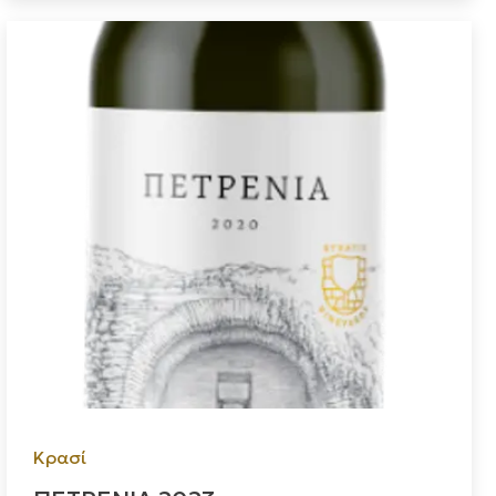
Κρασί