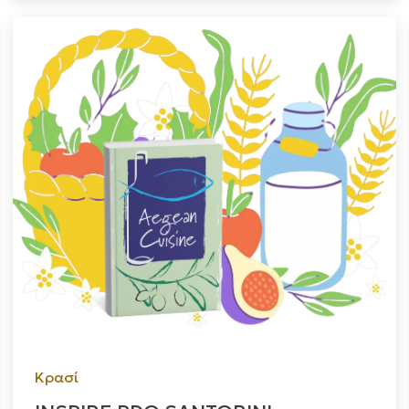
Κρασί