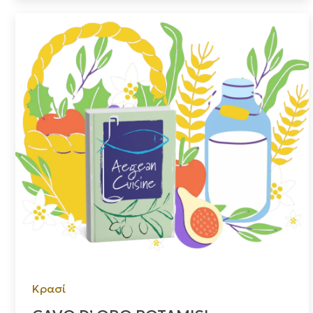
Κρασί