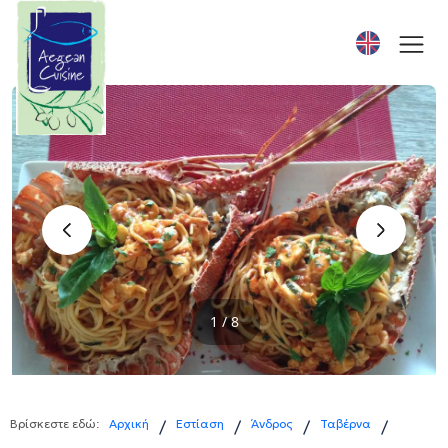
‹
›
1 / 8
Βρίσκεστε εδώ:
Αρχική
Εστίαση
Άνδρος
Ταβέρνα
/
/
/
/