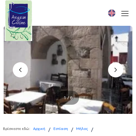
‹
›
1 / 6
Βρίσκεστε εδώ:
Αρχική
Εστίαση
Μήλος
/
/
/