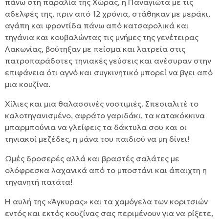
πάνω στη παραλία της Χώρας, η Παναγιώτα με τις
αδελφές της, πριν από 12 χρόνια, στάθηκαν με μεράκι,
αγάπη και φροντίδα πάνω από κατσαρολικά και
τηγάνια και κουβαλώντας τις μνήμες της γενέτειρας
Λακωνίας, βούτηξαν με πείσμα και λατρεία στις
πατροπαράδοτες τηνιακές γεύσεις και ανέσυραν στην
επιφάνεια ότι αγνό και συγκινητικό μπορεί να βγει από
μια κουζίνα.
Χίλιες και μια θαλασσινές νοστιμιές. Σπεσιαλιτέ το
καλοτηγανισμένο, αφράτο γαριδάκι, τα κατακόκκινα
μπαρμπούνια να γλείφεις τα δάκτυλα σου και οι
τηνιακοί μεζέδες, η μάνα του παιδιού να μη δίνει!
Ωμές δροσερές αλλά και βραστές σαλάτες με
ολόφρεσκα λαχανικά από το μποστάνι και άπαιχτη η
τηγανητή πατάτα!
Η αυλή της «Άγκυρας» και τα χαμόγελα των κοριτσιών
εντός και εκτός κουζίνας σας περιμένουν για να ρίξετε,