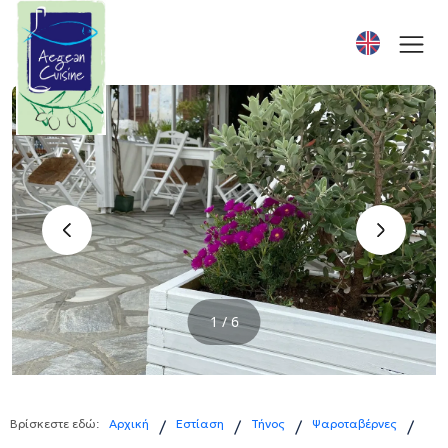
‹
›
1 / 6
Βρίσκεστε εδώ:
Αρχική
Εστίαση
Τήνος
Ψαροταβέρνες
/
/
/
/