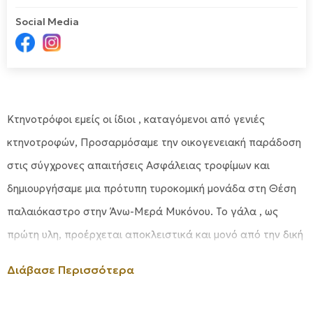
Social Media
Κτηνοτρόφοι εμείς οι ίδιοι , καταγόμενοι από γενιές
κτηνοτροφών, Προσαρμόσαμε την οικογενειακή παράδοση
στις σύγχρονες απαιτήσεις Ασφάλειας τροφίμων και
δημιουργήσαμε μια πρότυπη τυροκομική μονάδα στη Θέση
παλαιόκαστρο στην Άνω-Μερά Μυκόνου. Το γάλα , ως
πρώτη υλη, προέρχεται αποκλειστικά και μονό από την δική
μας Φάρμα. Όλα τα στάδια από το άρμεγμα μέχρι την
Διάβασε Περισσότερα
συσκευασία των τυριών υπόκεινται σε αυστηρό υγειονομικό
έλεγχο με βάση τους κανόνες υγιεινής . Έτσι ελέγχουμε όλη