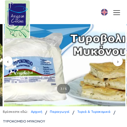
‹
›
3 / 6
Βρίσκεστε εδώ:
Αρχική
Παραγωγοί
Τυριά & Τυροκομικά
/
/
/
ΤΥΡΟΚΟΜΕΙΟ ΜΥΚΟΝΟΥ