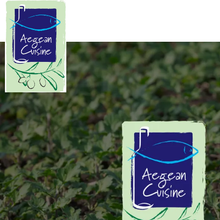
Manifesto
Κυκλαδίτικης Κουζίνας
Οι Κυκλάδες είναι μια χούφτα
ανεμοδαρμένα, θαλασσοδαρμένα
και μοναδικής ομορφιάς νησιά
καταμεσής του Αιγαίου. Ο μύθος
θέλει να κάνουν κύκλο γύρω από τη
Δήλο την γενέτειρα του Απόλλωνα
και της Άρτεμης…