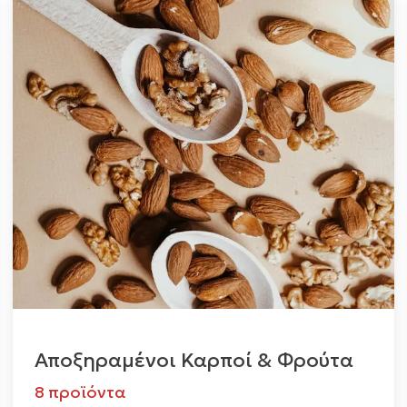
Αποξηραμένοι Καρποί & Φρούτα
8 προϊόντα