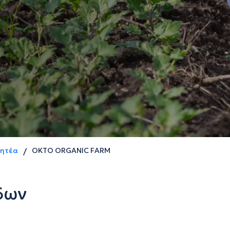
ρητέα
OKTO ORGANIC FARM
/
δων