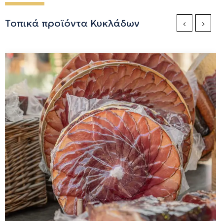
Τοπικά προϊόντα Κυκλάδων
Previous Sli
Next S