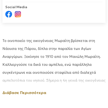
Social Media
Το οινοποιείο της οικογένειας Μωραΐτη βρίσκεται στη
Νάουσα της Πάρου, δίπλα στην παραλία των Αγίων
Αναργύρων. Ξεκίνησε το 1910 από τον Μανώλη Μωραΐτη.
Καλλιεργούσε τα δικά του αμπέλια, ενώ παράλληλα
συγκέντρωνε και οινοποιούσε σταφύλια από διαλεχτά
αμπελοτόπια του νησιού. Σήμερα η 4η γενιά της οικογένειας
καλλιεργεί στον ιδιόκτητο αμπελώνα 100 στρεμμάτων
Διάβασε Περισσότερα
γνωστές και σπάνιες γηγενείς ποικιλίες του νησιού.
Συνδυάζει την μακρόχρονη παράδοση με την σύγχρονη