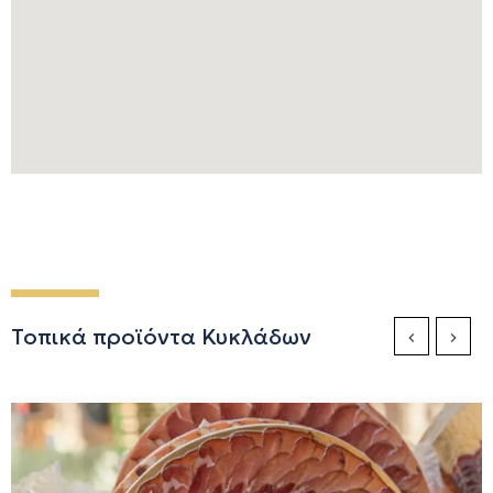
Τοπικά προϊόντα Κυκλάδων
Previous Sli
Next S