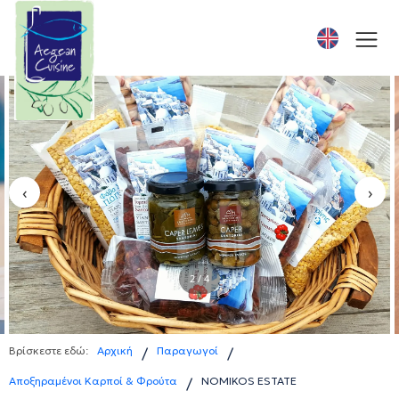
‹
›
3 / 4
Βρίσκεστε εδώ:
Αρχική
Παραγωγοί
/
/
Αποξηραμένοι Καρποί & Φρούτα
NOMIKOS ESTATE
/