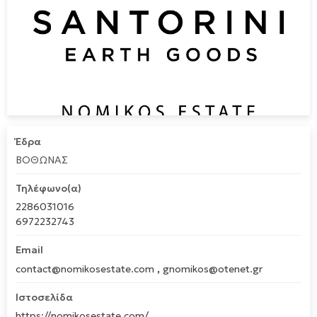
Έδρα
ΒΟΘΩΝΑΣ
Τηλέφωνο(α)
2286031016
6972232743
Email
,
contact@nomikosestate.com
gnomikos@otenet.gr
Ιστοσελίδα
https://nomikosestate.com/