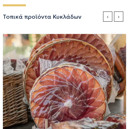
Τοπικά προϊόντα Κυκλάδων
Previous Sli
Next S