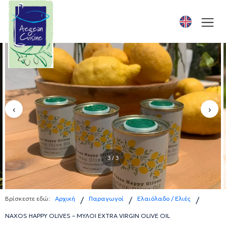
‹
›
3 / 3
Βρίσκεστε εδώ:
Αρχική
Παραγωγοί
Ελαιόλαδο / Ελιές
/
/
/
NAXOS HAPPY OLIVES – ΜΥΛΟΙ EXTRA VIRGIN OLIVE OIL