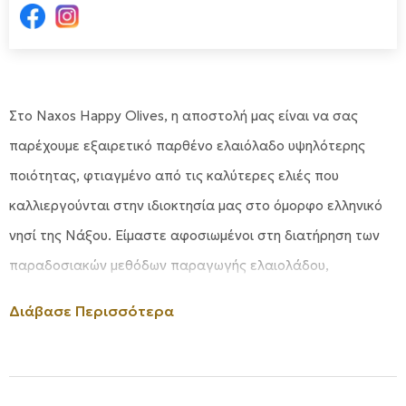
Στο Naxos Happy Olives, η αποστολή μας είναι να σας
παρέχουμε εξαιρετικό παρθένο ελαιόλαδο υψηλότερης
ποιότητας, φτιαγμένο από τις καλύτερες ελιές που
καλλιεργούνται στην ιδιοκτησία μας στο όμορφο ελληνικό
νησί της Νάξου. Είμαστε αφοσιωμένοι στη διατήρηση των
παραδοσιακών μεθόδων παραγωγής ελαιολάδου,
εξασφαλίζοντας εξαιρετική γεύση και ανώτερη ποιότητα
Διάβασε Περισσότερα
σε κάθε μπουκάλι. Μέσω των οργανωμένων εκδρομών μας,
μοιραζόμαστε το πάθος μας για τις ελιές και ενημερώνουμε
τους ταξιδιώτες για την πλούσια ιστορία και την