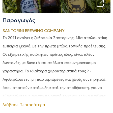
Παραγωγός
SANTORINI BREWING COMPANY
Το 2011 ανοίγει η ζυθοποιία Σαντορίνης. Μία απολαυστίκη
εμπειρία ξεκινά, με την πρώτη μπίρα τοπικής προέλευσης.
Οι εξαιρετικής ποιότητας πρώτες ύλες, είναι πλέον
ζωντανές, με δυνατό και απόλυτα απομνημονεύσιμο
χαρακτήρα. Τα ιδιαίτερα χαρακτηριστικά τους ? -
Αφιλτράριστες, μη παστεριωμένες και χωρίς συντηρητικά,
όπου απαιτούν κατάψυξη κατά την αποθήκευση, για να
εξασφαλιστεί η άριστη ποιότητά τους και τελικά η τέλεια
απόλαυσή τους. Ας γνωρίσουμε έναν έναν τους
Διάβασε Περισσότερα
γαϊδαράκους μας!