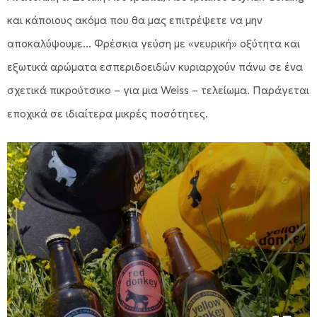
και κάποιους ακόμα που θα μας επιτρέψετε να μην
αποκαλύψουμε... Φρέσκια γεύση με «νευρική» οξύτητα και
εξωτικά αρώματα εσπεριδοειδών κυριαρχούν πάνω σε ένα
σχετικά πικρούτσικο – για μια Weiss – τελείωμα. Παράγεται
εποχικά σε ιδιαίτερα μικρές ποσότητες.