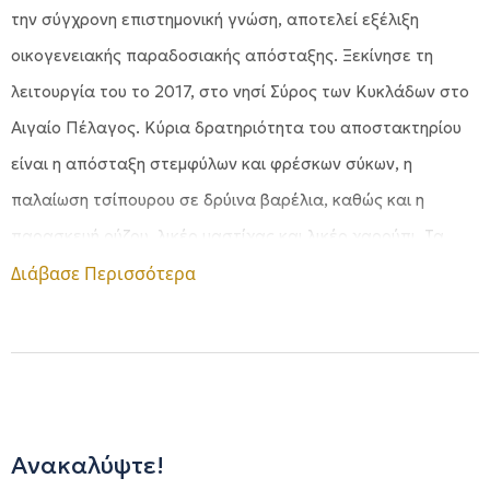
την σύγχρονη επιστημονική γνώση, αποτελεί εξέλιξη
οικογενειακής παραδοσιακής απόσταξης. Ξεκίνησε τη
λειτουργία του το 2017, στο νησί Σύρος των Κυκλάδων στο
Αιγαίο Πέλαγος. Κύρια δρατηριότητα του αποστακτηρίου
είναι η απόσταξη στεμφύλων και φρέσκων σύκων, η
παλαίωση τσίπουρου σε δρύινα βαρέλια, καθώς και η
παρασκευή ούζου, λικέρ μαστίχας και λικέρ χαρούπι. Τα
στέμφυλα που αποστάζουμε προέρχονται από τα μικρά
Διάβασε Περισσότερα
ανεμοθαλασσοδαρμένα, ηλιόλουστα και άνυδρα
Κυκλαδονήσια (Σύρος, Πάρος, Τήνος, Σέριφος, Θήρα) με το
ιδιαίτερο μικροκλίμα, στο οποίο οφείλεται η εξαιρετική
ποιότητα των σταφυλιών. Τα σύκα που αποστάζουμε
προέρχονται από τη Σύρο. Δίνουμε μεγάλη σημασία στην
Ανακαλύψτε!
επιλογή των στεμφύλων από τις κυκλαδίτικες ποικιλίες